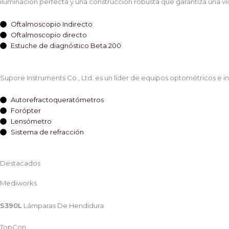
iluminación perfecta y una construcción robusta que garantiza una vid
Oftalmoscopio Indirecto
Oftalmoscopio directo
Estuche de diagnóstico Beta 200
Supore Instruments Co., Ltd. es un líder de equipos optométricos e in
Autorefractoqueratómetros
Forópter
Lensómetro
Sistema de refracción
Destacados
Mediworks
S390L
Lámparas De Hendidura
TopCon