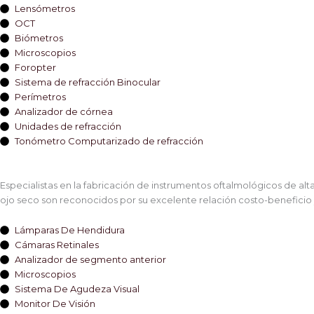
Lensómetros
OCT
Biómetros
Microscopios
Foropter
Sistema de refracción Binocular
Perímetros
Analizador de córnea
Unidades de refracción
Tonómetro Computarizado de refracción
Especialistas en la fabricación de instrumentos oftalmológicos de al
ojo seco son reconocidos por su excelente relación costo-beneficio y
Lámparas De Hendidura
Cámaras Retinales
Analizador de segmento anterior
Microscopios
Sistema De Agudeza Visual
Monitor De Visión