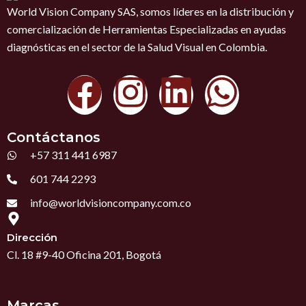
World Vision Company SAS, somos líderes en la distribución y
comercialización de Herramientas Especializadas en ayudas
diagnósticas en el sector de la Salud Visual en Colombia.
F
I
L
W
a
n
i
h
Contáctanos
c
s
n
a
+57 311 441 6987
601 744 2293
e
t
k
t
info@worldvisioncompany.com.co
b
a
e
s
Dirección
o
g
d
a
Cl. 18 #9-40 Oficina 201, Bogotá
o
r
i
p
Marcas