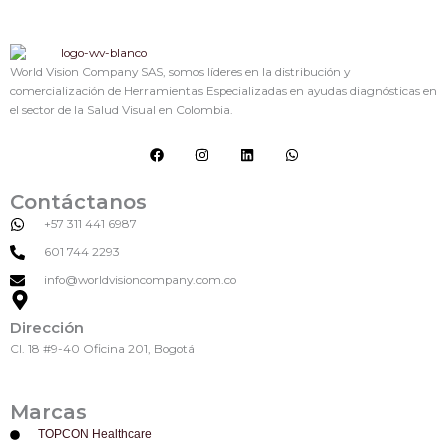
World Vision Company SAS, somos líderes en la distribución y
comercialización de Herramientas Especializadas en ayudas diagnósticas en
el sector de la Salud Visual en Colombia.
F
I
L
W
a
n
i
h
c
s
n
a
e
t
k
t
Contáctanos
b
a
e
s
o
g
d
a
+57 311 441 6987
o
r
i
p
k
a
n
p
601 744 2293
m
info@worldvisioncompany.com.co
Dirección
Cl. 18 #9-40 Oficina 201, Bogotá
Marcas
TOPCON Healthcare