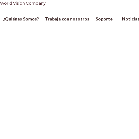
Ir
World Vision Company
al
contenido
¿Quiénes Somos?
Trabaja con nosotros
Soporte
Noticia