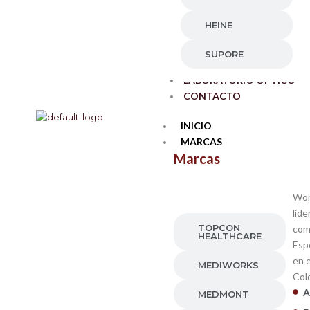
HEINE
SUPORE
LABORATORIO ÓPTICO
CONTACTO
INICIO
MARCAS
Marcas
WORLD
VISION
Wor
COMPANY
líde
TOPCON
com
HEALTHCARE
Esp
en e
MEDIWORKS
Col
A
MEDMONT