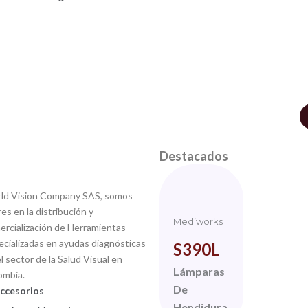
Destacados
ld Vision Company SAS, somos
res en la distribución y
Mediworks
ercialización de Herramientas
ecializadas en ayudas diagnósticas
S390L
l sector de la Salud Visual en
TopCon
Lámparas
ombia.
MAES
De
ccesorios
Hendidura