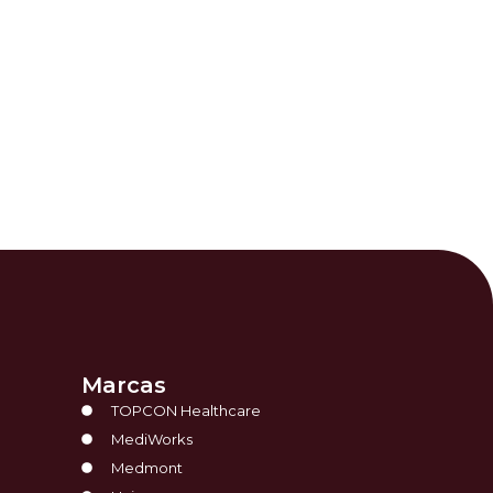
Marcas
TOPCON Healthcare
MediWorks
Medmont