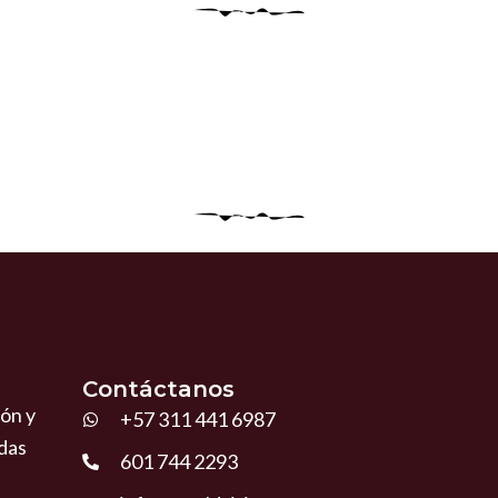
Contáctanos
ión y
+57 311 441 6987
das
601 744 2293