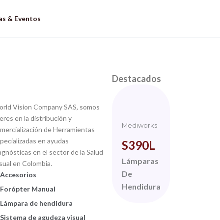
as & Eventos
Destacados
rld Vision Company SAS, somos
deres en la distribución y
Mediworks
mercialización de Herramientas
pecializadas en ayudas
S390L
agnósticas en el sector de la Salud
TopCon
Lámparas
sual en Colombia.
MAES
De
Accesorios
Hendidura
Forópter Manual
2
OCT
Lámpara de hendidura
Sistema de agudeza visual