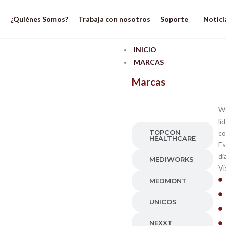
Ir
al
¿Quiénes Somos?
Trabaja con nosotros
Soporte
Notici
contenido
INICIO
MARCAS
Marcas
WORLD
VISION
Wo
COMPANY
lí
TOPCON
co
HEALTHCARE
Es
di
MEDIWORKS
Vi
MEDMONT
UNICOS
NEXXT