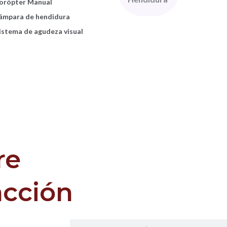
orópter Manual
2
OCT
ámpara de hendidura
istema de agudeza visual
re
acción