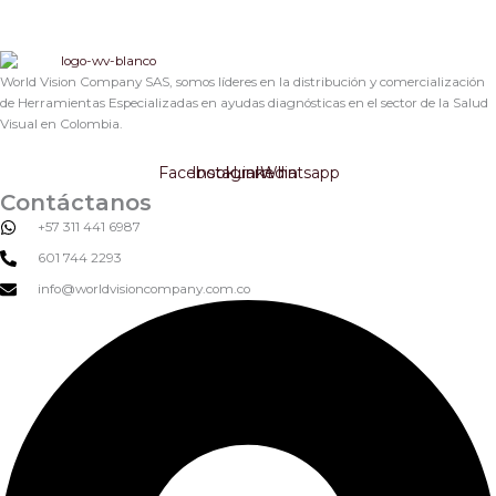
World Vision Company SAS, somos líderes en la distribución y comercialización
de Herramientas Especializadas en ayudas diagnósticas en el sector de la Salud
Visual en Colombia.
Facebook
Instagram
Linkedin
Whatsapp
Contáctanos
+57 311 441 6987
601 744 2293
info@worldvisioncompany.com.co