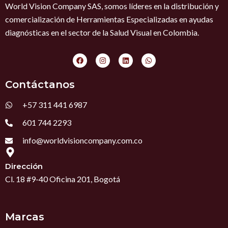
World Vision Company SAS, somos líderes en la distribución y
comercialización de Herramientas Especializadas en ayudas
diagnósticas en el sector de la Salud Visual en Colombia.
F
I
L
W
a
n
i
h
c
s
n
a
e
t
k
t
Contáctanos
b
a
e
s
o
g
d
a
o
r
i
p
+57 311 441 6987
k
a
n
p
m
601 744 2293
info@worldvisioncompany.com.co
Dirección
Cl. 18 #9-40 Oficina 201, Bogotá
Marcas