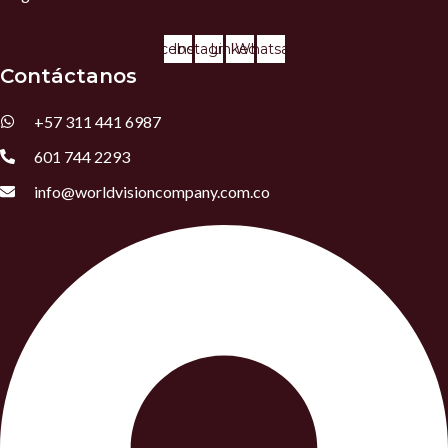
Facebook
Instagram
Linkedin
Whatsapp
Contáctanos
+57 311 441 6987
601 744 2293
info@worldvisioncompany.com.co