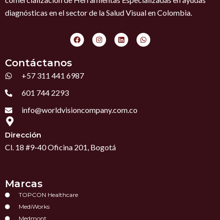
diagnósticas en el sector de la Salud Visual en Colombia.
F
I
L
W
a
n
i
h
c
s
n
a
e
t
k
t
Contáctanos
b
a
e
s
o
g
d
a
+57 311 441 6987
o
r
i
p
k
a
n
p
m
601 744 2293
info@worldvisioncompany.com.co
Dirección
Cl. 18 #9-40 Oficina 201, Bogotá
Marcas
TOPCON Healthcare
MediWorks
Medmont