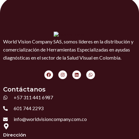
World Vision Company SAS, somos líderes en la distribución y
comercialización de Herramientas Especializadas en ayudas
diagnósticas en el sector de la Salud Visual en Colombia.
F
I
L
W
a
n
i
h
c
s
n
a
e
t
k
t
Contáctanos
b
a
e
s
o
g
d
a
+57 311 441 6987
o
r
i
p
k
a
n
p
m
601 744 2293
info@worldvisioncompany.com.co
Dirección