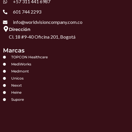
+57 311 441 6987
o
r
i
p
k
a
n
p
m
601 744 2293
info@worldvisioncompany.com.co
Dirección
Cl. 18 #9-40 Oficina 201, Bogotá
Marcas
TOPCON Healthcare
MediWorks
Medmont
Unicos
Nexxt
Heine
Supore