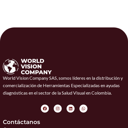
World Vision Company SAS, somos líderes en la distribución y
comercialización de Herramientas Especializadas en ayudas
diagnósticas en el sector de la Salud Visual en Colombia.
F
I
L
W
a
n
i
h
c
s
n
a
e
t
k
t
Contáctanos
b
a
e
s
o
g
d
a