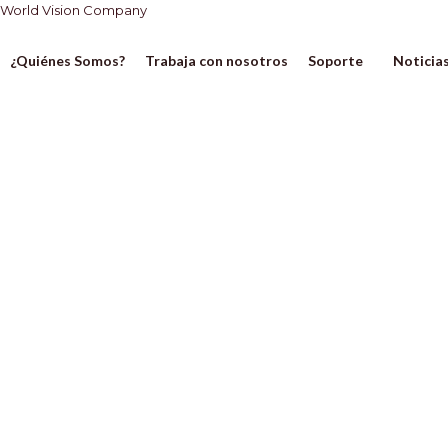
Ir
World Vision Company
al
contenido
¿Quiénes Somos?
Trabaja con nosotros
Soporte
Noticia