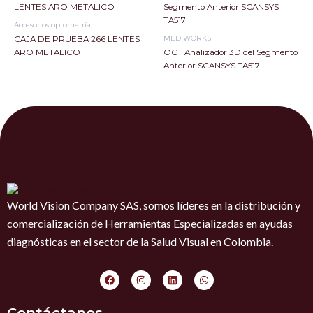
Accesorios optometría
MEDIWORKS
CAJA DE PRUEBA 266 LENTES
ARO METALICO
OCT Analizador 3D del Segmento
Anterior SCANSYS TA517
World Vision Company SAS, somos líderes en la distribución y
comercialización de Herramientas Especializadas en ayudas
diagnósticas en el sector de la Salud Visual en Colombia.
F
I
L
W
a
n
i
h
c
s
n
a
e
t
k
t