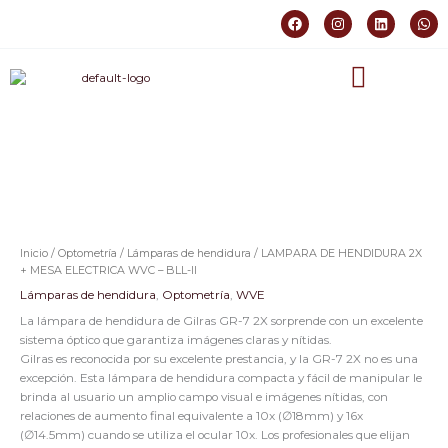
Ir
F
I
L
W
al
a
n
i
h
c
s
n
a
contenido
e
t
k
t
b
a
e
s
o
g
d
a
o
r
i
p
k
a
n
p
m
Inicio
/
Optometría
/
Lámparas de hendidura
/ LAMPARA DE HENDIDURA 2X
+ MESA ELECTRICA WVC – BLL-II
Lámparas de hendidura
,
Optometría
,
WVE
La lámpara de hendidura de Gilras GR-7 2X sorprende con un excelente
sistema óptico que garantiza imágenes claras y nítidas.
Gilras es reconocida por su excelente prestancia, y la GR-7 2X no es una
excepción. Esta lámpara de hendidura compacta y fácil de manipular le
brinda al usuario un amplio campo visual e imágenes nítidas, con
relaciones de aumento final equivalente a 10x (∅18mm) y 16x
(∅14.5mm) cuando se utiliza el ocular 10x. Los profesionales que elijan