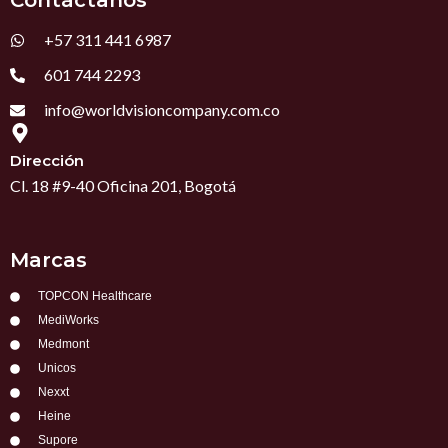
Contáctanos
b
a
e
s
o
g
d
a
o
r
i
p
+57 311 441 6987
k
a
n
p
m
601 744 2293
info@worldvisioncompany.com.co
Dirección
Cl. 18 #9-40 Oficina 201, Bogotá
Marcas
TOPCON Healthcare
MediWorks
Medmont
Unicos
Nexxt
Heine
Supore