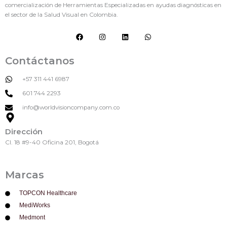
comercialización de Herramientas Especializadas en ayudas diagnósticas en
el sector de la Salud Visual en Colombia.
F
I
L
W
a
n
i
h
c
s
n
a
e
t
k
t
Contáctanos
b
a
e
s
o
g
d
a
o
r
i
p
+57 311 441 6987
k
a
n
p
m
601 744 2293
info@worldvisioncompany.com.co
Dirección
Cl. 18 #9-40 Oficina 201, Bogotá
Marcas
TOPCON Healthcare
MediWorks
Medmont