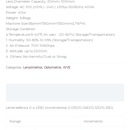
Lens Diameter Capacity: 20mm-100mm
Voltage: AC 100 (±10% ) -240 ( ±10%)v 50/60Hz 40VA
Power: 40w
Weight: 6.8kgs
Machine Size:55omm*350mm*350mm(L*W*H)
Storage Condition
a.Temperature:5-40℃ (In use）-20-60°c( Storage/Transportation)
1. Humidity: 30-85% 10-95% (Storage/Transportation)
2. Air Pressure: 700-1060hpa
3. Altitude: up to 2000m
4. Others: No Harmful Dust or Smog
Categorías:
Lensómetros
,
Optometría
,
WVE
Descripción
Valoraciones (0)
Lente esférica 0 a ±35D (incrementos 0,01D/0,06D/0,12D/0,25D)
Range:
Increments