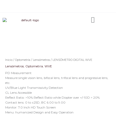
Ir
F
I
L
W
al
a
n
i
h
c
s
n
a
contenido
e
t
k
t
b
a
e
s
o
g
d
a
o
r
i
p
k
a
n
p
m
Inicio
/
Optometría
/
Lensómetros
/ LENSÓMETRO DIGITAL WVE
Lensómetros
,
Optometría
,
WVE
PD Measurement
Measure single vision lens, bifocal lens, trifocal lens and progressive lens,
etc.
UV/Blue Light Transmissivity Detection
CL Lens Accessible
Reflect Ratio: >10% Reflect Ratio while Diopter over +/-10D > 20%
Contact lens: 0 to ±25D, BC 6.00 to 9.00
Monitor: 7.0 Inch HD Touch Screen
Menu: humanized Design and Easy Operation