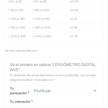
<0D, ≥-5D
>0D, ≤+5D
±0.06
<-5D,≥-10D
>+5D,≤+10D
±0.09
<-10D,≥-15D
>+10D,≤+15D
±0.12
<-15D,≥-20D
>+15D,≤+20D
±0.18
<-20D,≥-35D
>+20D,≤+35D
±0.25
No hay valoraciones aún.
Sé el primero en valorar “LENSÓMETRO DIGITAL
WVE”
Tu dirección de correo electrónico no será publicada.
Los campos
obligatorios están marcados con
*
Tu
puntuación
*
Tu valoración
*