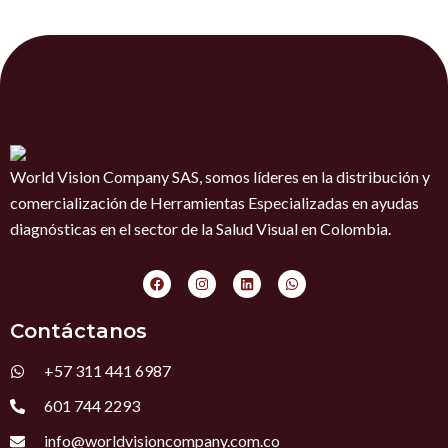
World Vision Company SAS, somos líderes en la distribución y
comercialización de Herramientas Especializadas en ayudas
diagnósticas en el sector de la Salud Visual en Colombia.
F
I
L
W
a
n
i
h
c
s
n
a
e
t
k
t
Contáctanos
b
a
e
s
o
g
d
a
o
r
i
p
+57 311 441 6987
k
a
n
p
m
601 744 2293
info@worldvisioncompany.com.co