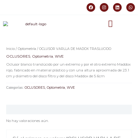
Ir
F
I
L
W
al
a
n
i
h
c
s
n
a
contenido
e
t
k
t
b
a
e
s
o
g
d
a
o
r
i
p
k
a
n
p
m
Inicio
/
Optometría
/ OCLUSOR VARLLA DE MADOX TRASLUCIDO
OCLUSORES
,
Optometría
,
WVE
Oclusor blanco translúcido por un extremo y por el otro extremo Maddox
rojo, fabricado en material plástico y con una altura aproximada de 23.1
cm y diámetro del disco filtro y del disco Maddox de 5.6cm
Categorías:
OCLUSORES
,
Optometría
,
WVE
Valoraciones (0)
No hay valoraciones aún.