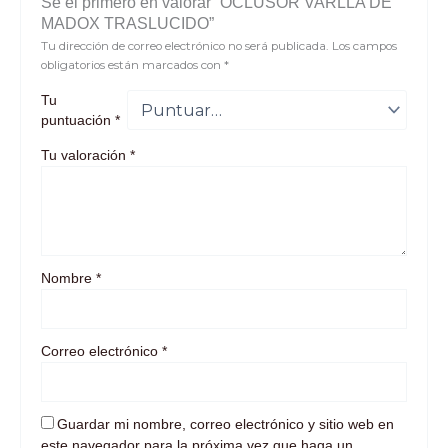
Sé el primero en valorar “OCLUSOR VARLLA DE
MADOX TRASLUCIDO”
Tu dirección de correo electrónico no será publicada.
Los campos
obligatorios están marcados con
*
Tu
puntuación
*
Tu valoración
*
Nombre
*
Correo electrónico
*
Guardar mi nombre, correo electrónico y sitio web en
este navegador para la próxima vez que haga un