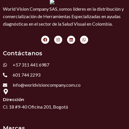
World Vision Company SAS, somos líderes en la distribución y
comercialización de Herramientas Especializadas en ayudas
diagnósticas en el sector de la Salud Visual en Colombia.
F
I
L
W
a
n
i
h
c
s
n
a
e
t
k
t
Contáctanos
b
a
e
s
o
g
d
a
o
r
i
p
+57 311 441 6987
k
a
n
p
m
601 744 2293
info@worldvisioncompany.com.co
Dirección
Cl. 18 #9-40 Oficina 201, Bogotá
Marcas