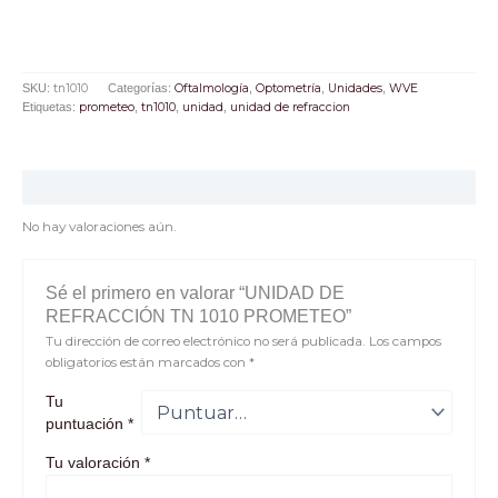
SKU:
tn1010
Categorías:
Oftalmología
,
Optometría
,
Unidades
,
WVE
Etiquetas:
prometeo
,
tn1010
,
unidad
,
unidad de refraccion
Valoraciones (0)
No hay valoraciones aún.
Sé el primero en valorar “UNIDAD DE
REFRACCIÓN TN 1010 PROMETEO”
Tu dirección de correo electrónico no será publicada.
Los campos
obligatorios están marcados con
*
Tu
puntuación
*
Tu valoración
*