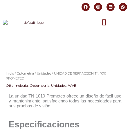
Ir
F
I
L
W
al
a
n
i
h
c
s
n
a
contenido
e
t
k
t
b
a
e
s
o
g
d
a
o
r
i
p
k
a
n
p
m
Inicio
/
Optometría
/
Unidades
/ UNIDAD DE REFRACCIÓN TN 1010
PROMETEO
Oftalmología
,
Optometría
,
Unidades
,
WVE
La unidad TN 1010 Prometeo ofrece un diseño de fácil uso
y mantenimiento, satisfaciendo todas las necesidades para
sus pruebas de visión.
Especificaciones