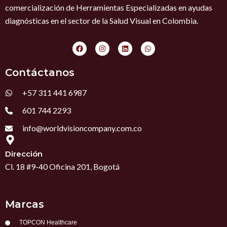
comercialización de Herramientas Especializadas en ayudas
diagnósticas en el sector de la Salud Visual en Colombia.
F
I
L
W
a
n
i
h
c
s
n
a
e
t
k
t
Contáctanos
b
a
e
s
o
g
d
a
o
r
i
p
+57 311 441 6987
k
a
n
p
m
601 744 2293
info@worldvisioncompany.com.co
Dirección
Cl. 18 #9-40 Oficina 201, Bogotá
Marcas
TOPCON Healthcare