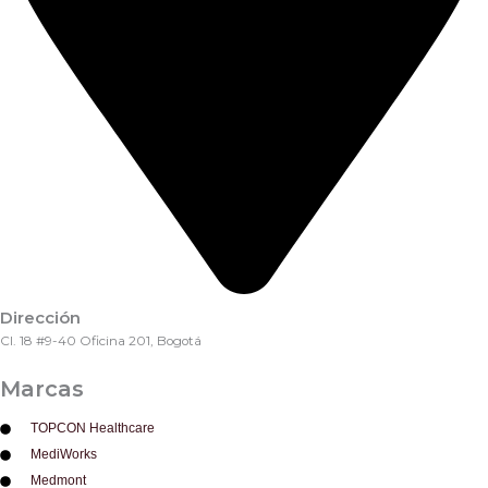
Dirección
Cl. 18 #9-40 Oficina 201, Bogotá
Marcas
TOPCON Healthcare
MediWorks
Medmont