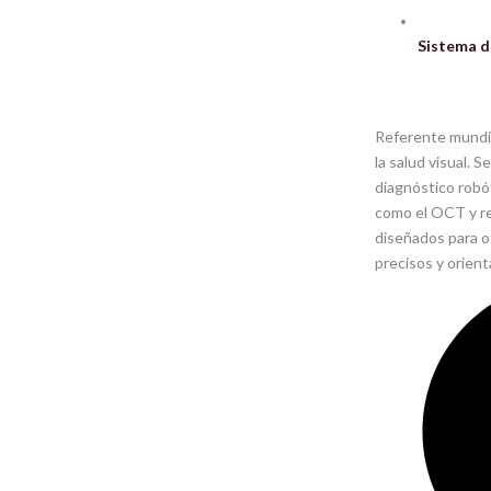
Sistema d
Referente mundia
la salud visual. 
diagnóstico robót
como el OCT y re
diseñados para o
precisos y orient