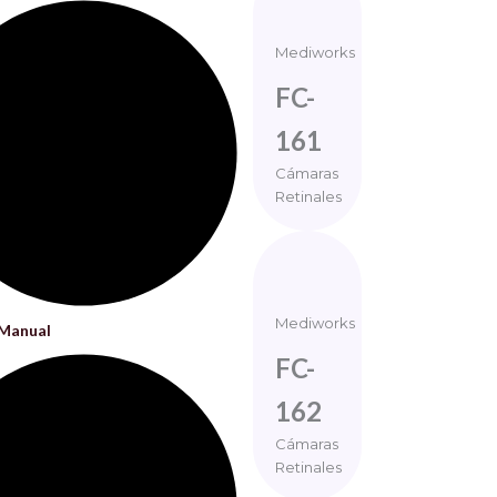
Mediworks
FC-
161
Cámaras
Retinales
Mediworks
 Manual
FC-
162
Cámaras
Retinales