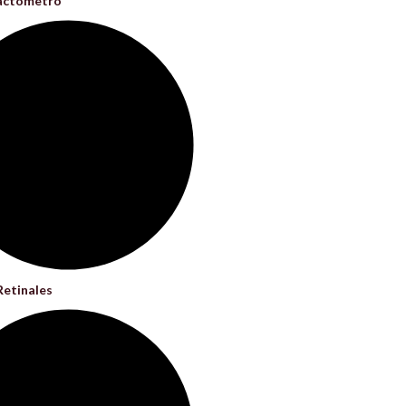
ractómetro
etinales