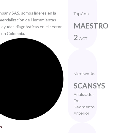
pany SAS, somos líderes en la
TopCon
omercialización de Herramientas
MAESTRO
n ayudas diagnósticas en el sector
l en Colombia.
2
OCT
Mediworks
SCANSYS
Analizador
De
Segmento
Anterior
s