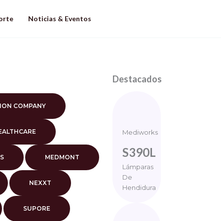
orte
Noticias & Eventos
Destacados
SION COMPANY
EALTHCARE
Mediworks
S390L
S
MEDMONT
Lámparas
De
NEXXT
Hendidura
SUPORE