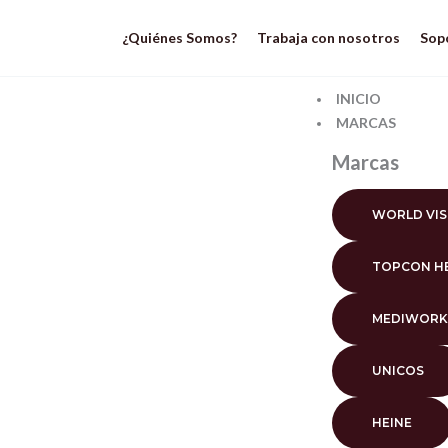
Ir
al
¿Quiénes Somos?
Trabaja con nosotros
Sop
contenido
INICIO
MARCAS
Marcas
WORLD VI
TOPCON H
MEDIWORK
UNICOS
HEINE