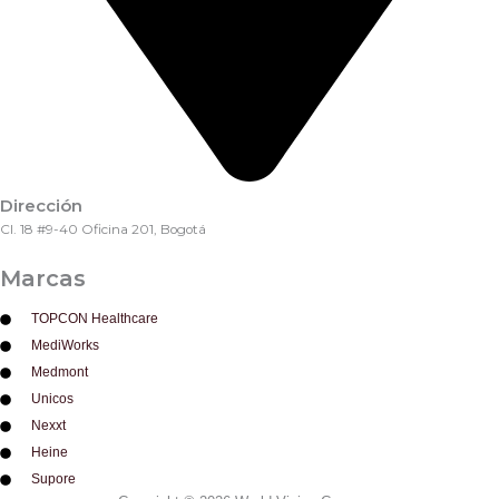
Dirección
Cl. 18 #9-40 Oficina 201, Bogotá
Marcas
TOPCON Healthcare
MediWorks
Medmont
Unicos
Nexxt
Heine
Supore