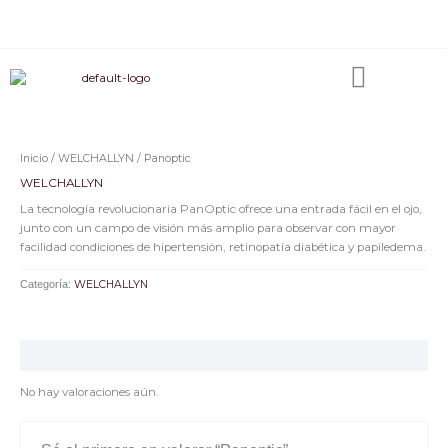
Ir
F
I
L
W
al
a
n
i
h
c
s
n
a
contenido
e
t
k
t
b
a
e
s
o
g
d
a
o
r
i
p
k
a
n
p
m
Inicio
/
WELCHALLYN
/ Panoptic
WELCHALLYN
La tecnología revolucionaria PanOptic ofrece una entrada fácil en el ojo,
junto con un campo de visión más amplio para observar con mayor
facilidad condiciones de hipertensión, retinopatía diabética y papiledema.
Categoría:
WELCHALLYN
Valoraciones (0)
No hay valoraciones aún.