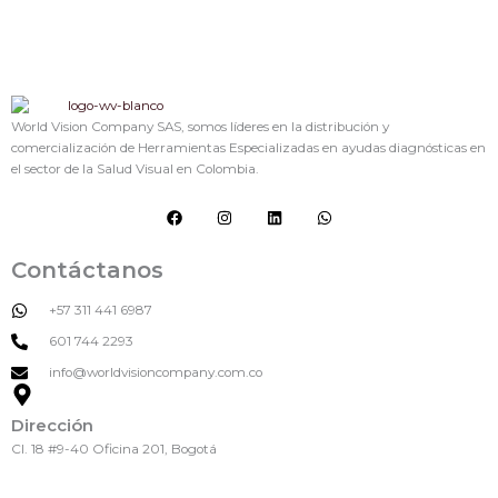
World Vision Company SAS, somos líderes en la distribución y
comercialización de Herramientas Especializadas en ayudas diagnósticas en
el sector de la Salud Visual en Colombia.
F
I
L
W
a
n
i
h
c
s
n
a
e
t
k
t
Contáctanos
b
a
e
s
o
g
d
a
o
r
i
p
+57 311 441 6987
k
a
n
p
m
601 744 2293
info@worldvisioncompany.com.co
Dirección
Cl. 18 #9-40 Oficina 201, Bogotá