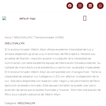
Ir
F
I
L
W
al
a
n
i
h
c
s
n
a
contenido
e
t
k
t
b
a
e
s
o
g
d
a
o
r
i
p
k
a
n
p
m
Inicio
/
WELCHALLYN
/ Transiluminador (41100)
WELCHALLYN
El transiluminador Welch Allyn ofrece excelente intensidad de luz y
amplia dispersión gracias a su transmisor de fibra óptica. Realice sus
pruebas de fijación, reacción pupilar o cualquier otra necesidad de
iluminación con este excelente equipo de fabricación Estadounidense. Su
calidad de manufactura es excelente y cuenta con acabados impecables.
El transiluminador Welch Allyn es compatible con mangos Ezer. Tiene la
capacidad de adaptar luz halógena o LED sin afectar la dispersión de la
luz. Solo esta disponible con base en color negro y recubrimiento de fibra
óptica en acabado cromado. Este equipo también se puede usar para
examen de senos paranasales frontales y maxilar. Permite instalación de
filtro azul cobalto adicional de Welch Allyn
Categoría:
WELCHALLYN