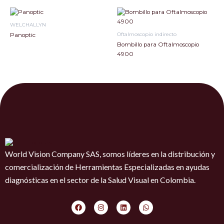
WELCHALLYN
Oftalmoscopio indirecto
Panoptic
Bombillo para Oftalmoscopio
4900
World Vision Company SAS, somos líderes en la distribución y
comercialización de Herramientas Especializadas en ayudas
diagnósticas en el sector de la Salud Visual en Colombia.
F
I
L
W
a
n
i
h
c
s
n
a