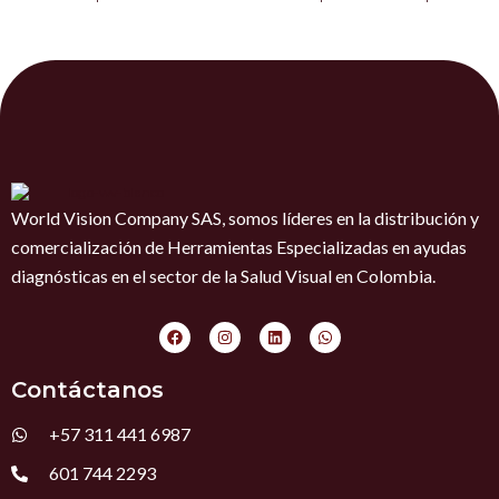
World Vision Company SAS, somos líderes en la distribución y
comercialización de Herramientas Especializadas en ayudas
diagnósticas en el sector de la Salud Visual en Colombia.
F
I
L
W
a
n
i
h
c
s
n
a
e
t
k
t
Contáctanos
b
a
e
s
o
g
d
a
o
r
i
p
+57 311 441 6987
k
a
n
p
m
601 744 2293