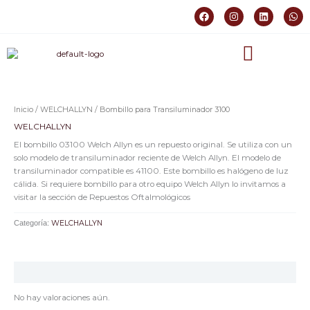
Ir
F
I
L
W
al
a
n
i
h
c
s
n
a
contenido
e
t
k
t
b
a
e
s
o
g
d
a
o
r
i
p
k
a
n
p
m
Inicio
/
WELCHALLYN
/ Bombillo para Transiluminador 3100
WELCHALLYN
El bombillo 03100 Welch Allyn es un repuesto original. Se utiliza con un
solo modelo de transiluminador reciente de Welch Allyn. El modelo de
transiluminador compatible es 41100. Este bombillo es halógeno de luz
cálida. Si requiere bombillo para otro equipo Welch Allyn lo invitamos a
visitar la sección de Repuestos Oftalmológicos
Categoría:
WELCHALLYN
Valoraciones (0)
No hay valoraciones aún.