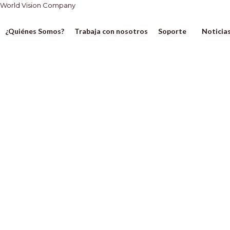
Ir
World Vision Company
al
contenido
¿Quiénes Somos?
Trabaja con nosotros
Soporte
Noticia